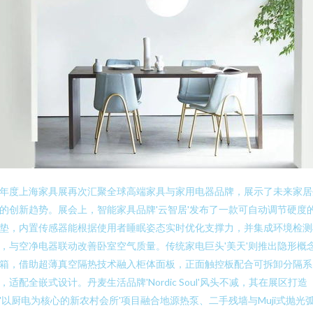
年度上海家具展再次汇聚全球高端家具与家用电器品牌，展示了未来家居
的创新趋势。展会上，智能家具品牌'云智居'发布了一款可自动调节硬度
垫，内置传感器能根据使用者睡眠姿态实时优化支撑力，并集成环境检测
，与空净电器联动改善卧室空气质量。传统家电巨头'美天'则推出隐形概
箱，借助超薄真空隔热技术融入柜体面板，正面触控板配合可拆卸分隔系
，适配全嵌式设计。丹麦生活品牌'Nordic Soul'风头不减，其在展区打造
'以厨电为核心的新农村会所'项目融合地源热泵、二手残墙与Muji式抛光